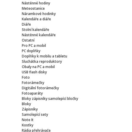
Nástěnné hodiny
Meteostanice
Náramkové hodinky
Kalendáře a diáře
Diáře
Stolní kalendáře
Nástěnné kalendáře
Ostatní
Pro PC a mobil
PC doplňky
Doplňky k mobilu a tabletu
Sluchátka reproduktory
Obaly na PC a mobil
USB flash disky
Foto
Fotorámečky
Digitální fotorámečky
Fotoaparáty
Bloky zápisníky samolepící bločky
Bloky
Zápisníky
Samolepící sety
Note It
Kostky
Rádia přehrávače