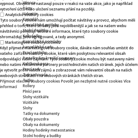
Vánoce
vypnout. Obvykle se nastavují pouze v reakci na vaše akce, jako je například
Párty
vytvoření účtu nebo uložení seznamu přání na později.
Valentýn
Analytické soubory cookies
Kancelář
Tyto soubory cookie nám umožňují počítat návštěvy a provoz, abychom měli
Kancelářské potřeby
přehled o tom, které stránky jsou nejoblíbenější a jak se na našem webu
Stolní doplňky
návštěvníci pohybují. Veškeré informace, které tyto soubory cookie
Kalkulačky
shromažďují, jsou agregované, a tedy anonymní.
Kancelářské pomůcky
Marketingové soubory cookies
kancelářské sady
Když přijmete marketingové soubory cookie, dáváte nám souhlas umístit do
Psací potřeby
vašeho zařízení soubory cookie, které vám poskytnou relevantní obsah
Pastelky fixy kreslící soupravy
odpovídající vašim zájmům. Tyto soubory cookie mohou být nastaveny námi
Kuličková pera
nebo našimi reklamními partnery prostřednictvím našich stránek. Jejich účelem
Psací sady
je vytvořit profil vašich zájmů a zobrazovat vám relevantní obsah na našich
Zvýrazňovače
webových stránkách i na webových stránkách třetích stran.
Tužky
Přijmout všechny soubory cookies
Povolit jen nezbytně nutné cookies
Více
Rollery
informací
Plnící pera
Slohy vizitkáře
Vizitkáře
Slohy
Tašky na dokumenty
Obaly pouzdra
Obaly na dokumenty
Hodiny hodinky meteostanice
Stolní hodiny a budíky