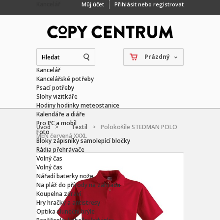
Kancelář
Můj účet
Přihlásit nebo registrovat
Prázdný
Kancelář
Kancelářské potřeby
Psací potřeby
Slohy vizitkáře
Hodiny hodinky meteostanice
Kalendáře a diáře
Pro PC a mobil
Úvod >
Textil
>
Polokošile STEDMAN POLO
Foto
MEN červená XXXL
Bloky zápisníky samolepící bločky
Rádia přehrávače
Volný čas
Volný čas
Nářadí baterky nože
Na pláž do přírody na zahradu
Koupelna zdraví
Hry hračky a antistresy
Optika sluneční brýle