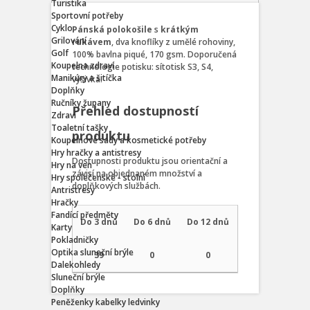
Turistika
Sportovní potřeby
Cyklo
Pánská polokošile
s
krátkým
Grilování
rukávem
, dva knoflíky z umělé rohoviny,
Golf
100% bavlna piqué, 170 gsm. Doporučená
Koupelna zdraví
technologie potisku: sítotisk S3, S4,
Manikúry a šitíčka
výšivka.
Doplňky
Ručníky župany
Přehled dostupností
Zdraví
Toaletní tašky
produktu
Koupelnové sady a kosmetické potřeby
Hry hračky a antistresy
Dostupnosti produktu jsou orientační a
Hry na ven
závisí na objednaném množství a
Hry společenské - stolní
doplňkových službách.
Antristresy
Hračky
Fandící předměty
Do 3 dnů
Do 6 dnů
Do 12 dnů
Karty
Pokladničky
Optika sluneční brýle
39
0
0
Dalekohledy
Sluneční brýle
Doplňky
Peněženky kabelky ledvinky