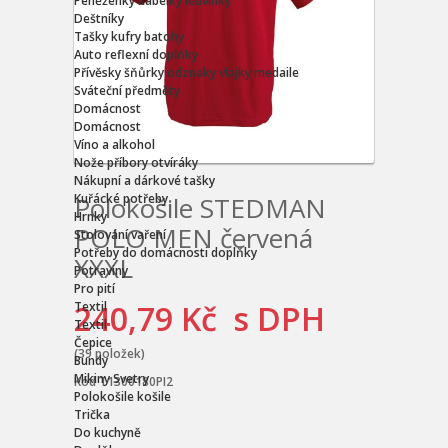
Peněženky kabelky ledvinky
Deštníky
Tašky kufry batohy
Auto reflexní doplňky
Přívěsky šňůrky odznaky vlajky medaile
Sváteční předměty
Domácnost
Domácnost
Víno a alkohol
Nože příbory otvíráky
Nákupní a dárkové tašky
Kuřácké potřeby
Polokošile STEDMAN
Hrnky
POLO MEN červená
Stolování vaření
Potřeby do domácnosti doplňky
XXXL
Potraviny
Pro pití
240,79 Kč
s DPH
Textil
Textil
Čepice
(
39
položek
)
Bundy
Mikiny Svetry
Kód
T1300180PI2
Polokošile košile
Trička
Do kuchyně