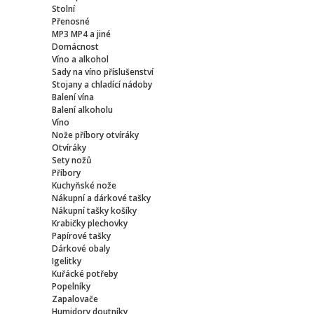
Stolní
Přenosné
MP3 MP4 a jiné
Domácnost
Víno a alkohol
Sady na víno příslušenství
Stojany a chladící nádoby
Balení vína
Balení alkoholu
Víno
Nože příbory otvíráky
Otvíráky
Sety nožů
Příbory
Kuchyňské nože
Nákupní a dárkové tašky
Nákupní tašky košíky
Krabičky plechovky
Papírové tašky
Dárkové obaly
Igelitky
Kuřácké potřeby
Popelníky
Zapalovače
Humidory doutníky