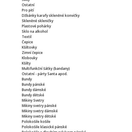
Ostatní
Pro pití
Džbánky karafy skleněné konvičky
Skleněné skleničky
Plastové pohárky
Sklo na alkohol
Textil
Čepice
Kšiltovky
Zimní čepice
Klobouky
Kšilty
Multifunkční šátky (bandany)
Ostatní - párty Santa apod.
Bundy
Bundy pánské
Bundy dámské
Bundy dětské
Mikiny Svetry
Mikiny svetry pánské
Mikiny svetry dámské
Mikiny svetry dětské
Polokošile košile
Polokošile klasické pánské