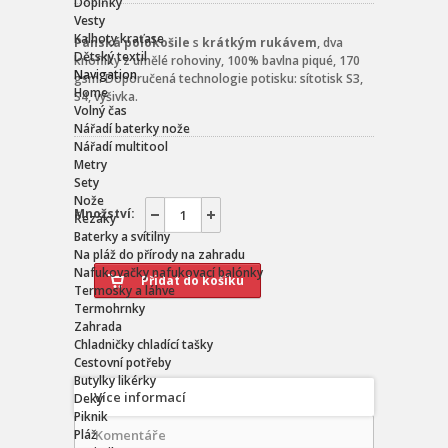
Doplňky
Vesty
Kalhoty kraťase
Pánská polokošile
s
krátkým rukávem
, dva
Dětský textil
knoflíky z umělé rohoviny, 100% bavlna piqué, 170
Navigation
gsm. Doporučená technologie potisku: sítotisk S3,
Home
S4, výšivka.
Volný čas
Nářadí baterky nože
Nářadí multitool
Metry
Sety
Nože
Množství:
Řezáky
Baterky a svítilny
Na pláž do přírody na zahradu
Nafukovačky nafukovací balónky
Termosky a láhve
Termohrnky
Zahrada
Chladničky chladící tašky
Cestovní potřeby
Butylky likérky
Více informací
Deky
Piknik
Pláž
Komentáře