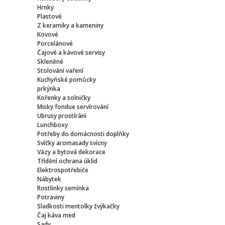
Hrnky
Plastové
Z keramiky a kameniny
Kovové
Porcelánové
Čajové a kávové servisy
Skleněné
Stolování vaření
Kuchyňské pomůcky
prkýnka
Kořenky a solničky
Misky fondue servírování
Ubrusy prostírání
Lunchboxy
Potřeby do domácnosti doplňky
Svíčky aromasady svícny
Vázy a bytová dekorace
Třídění ochrana úklid
Elektrospotřebiče
Nábytek
Rostlinky semínka
Potraviny
Sladkosti mentolky žvýkačky
Čaj káva med
Sady