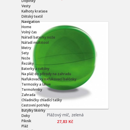
Doplňky
Vesty
Kalhoty kraťase
Dětský textil
Navigation
Home
Volný čas
Nářadí baterky nože
Nářadí multitool
Metry
Sety
Nože
Řezáky
Baterky a svítilny
Na pláž do přírody na zahradu
Nafukovačky nafukovací balónky
Termosky a láhve
Termohrnky
Zahrada
Chladničky chladící tašky
Cestovní potřeby
Butylky likérky
Plážový míč, zelená
Deky
Piknik
27,83 Kč
Pláž