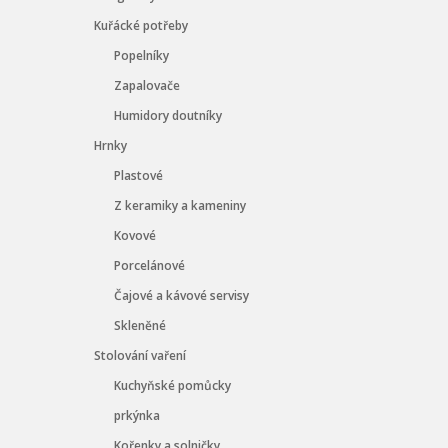
Kuřácké potřeby
Popelníky
Zapalovače
Humidory doutníky
Hrnky
Plastové
Z keramiky a kameniny
Kovové
Porcelánové
Čajové a kávové servisy
Skleněné
Stolování vaření
Kuchyňské pomůcky
prkýnka
Kořenky a solničky