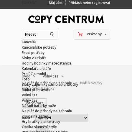
Kancelář
Můj účet
Přihlásit nebo registrovat
Prázdný
Kancelář
Kancelářské potřeby
Psací potřeby
Slohy vizitkáře
Hodiny hodinky meteostanice
Kalendáře a diáře
Pro PC a mobil
Úvod >
Volný čas
>
Foto
Na pláž do přírody na zahradu
>
Nafukovačky
Bloky zápisníky samolepící bločky
nafukovací balónky
Rádia přehrávače
Volný čas
Volný čas
Nářadí baterky nože
Na pláž do přírody na zahradu
Koupelna zdraví
Řadit:
Hry hračky a antistresy
Optika sluneční brýle