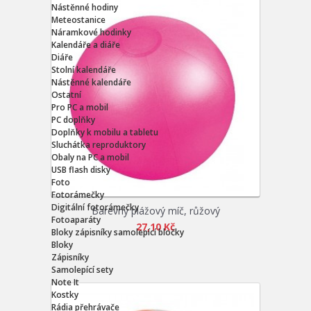
Nástěnné hodiny
Meteostanice
Náramkové hodinky
Kalendáře a diáře
Diáře
Stolní kalendáře
Nástěnné kalendáře
Ostatní
Pro PC a mobil
PC doplňky
Doplňky k mobilu a tabletu
Sluchátka reproduktory
Obaly na PC a mobil
USB flash disky
Foto
Fotorámečky
Digitální fotorámečky
Barevný plážový míč, růžový
Fotoaparáty
27,10 Kč
Bloky zápisníky samolepící bločky
Bloky
Zápisníky
Samolepící sety
Note It
Kostky
Rádia přehrávače