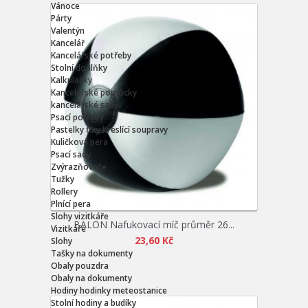
Vánoce
Párty
Valentýn
Kancelář
Kancelářské potřeby
Stolní doplňky
Kalkulačky
Kancelářské pomůcky
kancelářské sady
Psací potřeby
Pastelky fixy kreslící soupravy
Kuličková pera
Psací sady
Zvýrazňovače
Tužky
Rollery
Plnící pera
Slohy vizitkáře
BALON Nafukovací míč průměr 26...
Vizitkáře
23,60 Kč
Slohy
Tašky na dokumenty
Obaly pouzdra
Obaly na dokumenty
Hodiny hodinky meteostanice
Stolní hodiny a budíky