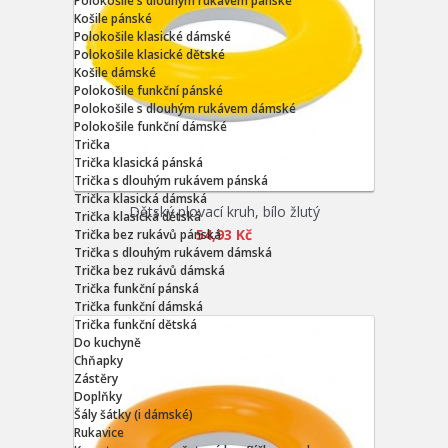
Polokošile s dlouhým rukávem pánské
Košile pánské
Polokošile klasické dámské
Polokošile klasické dětské
Košile dámské
Polokošile funkční pánské
Polokošile s dlouhým rukávem dámské
Polokošile funkční dámské
Trička
Trička klasická pánská
Trička s dlouhým rukávem pánská
Trička klasická dámská
Dětský plovací kruh, bílo žlutý
Trička klasická dětská
54,93 Kč
Trička bez rukávů pánská
Trička s dlouhým rukávem dámská
Trička bez rukávů dámská
Trička funkční pánská
Trička funkční dámská
Trička funkční dětská
Do kuchyně
Chňapky
Zástěry
Doplňky
Šály šátky (i dámské)
Rukavice