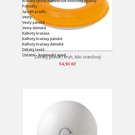
Kravaty spony manžetové knoflíčky opasky
Ponožky
Spodní prádlo
Vesty
Vesty pánské
Vesty dámské
Kalhoty kraťase
Kalhoty kraťasy pánské
Kalhoty kraťasy dámské
Dětský textil
Ostatní - kojenecký apod.
Dětský plovací kruh, bílo oranžový
54,93 Kč