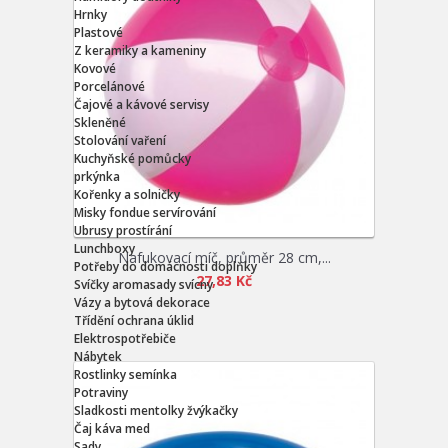
Hrnky
Plastové
Z keramiky a kameniny
Kovové
Porcelánové
Čajové a kávové servisy
Skleněné
Stolování vaření
Kuchyňské pomůcky
prkýnka
Kořenky a solničky
Misky fondue servírování
Ubrusy prostírání
Lunchboxy
Nafukovací míč, průměr 28 cm,...
Potřeby do domácnosti doplňky
27,83 Kč
Svíčky aromasady svícny
Vázy a bytová dekorace
Třídění ochrana úklid
Elektrospotřebiče
Nábytek
Rostlinky semínka
Potraviny
Sladkosti mentolky žvýkačky
Čaj káva med
Sady