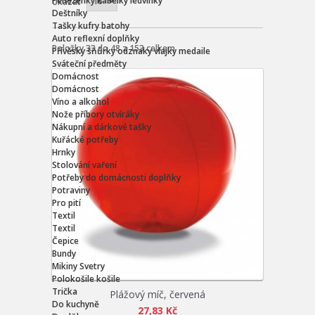
Peněženky kabelky ledvinky
Ukázat
Deštníky
Tašky kufry batohy
Auto reflexní doplňky
Položky 33 do 48 z 153 celkem
Přívěsky šňůrky odznaky vlajky medaile
Sváteční předměty
Domácnost
Domácnost
Víno a alkohol
Nože příbory otvíráky
Nákupní a dárkové tašky
Kuřácké potřeby
Hrnky
Stolování vaření
Potřeby do domácnosti doplňky
Potraviny
Pro pití
Textil
Textil
Čepice
Bundy
Mikiny Svetry
Polokošile košile
Trička
Plážový míč, červená
Do kuchyně
27,83 Kč