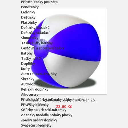
Příruční tašky pouzdra
Peněženky
Ledvinky
Deštníky
Pláštěnky
Deštníky klasické
Deštníky skládací
Slunečníky
Tašky kufry batohy
Cestovní a sportovní tašky
Batohy
Tašky na PC
Doplňky
Kufry
Auto reflexní doplňky
Škrabky
Autodoplňky
Reflexní doplňky
Alkotestry
Přívěsky šňůrky odznaky vlajky medaile
BALON Nafukovací míč průměr 26...
Přívěšky klíčenky
23,60 Kč
Šňůrky na krk rekl.náramky
odznaky medaile poháry placky
šperky módní doplňky
Sváteční předměty