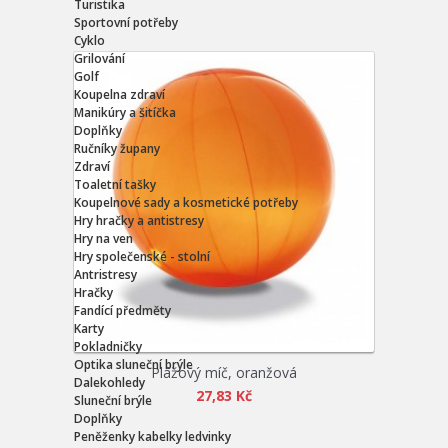
Turistika
Sportovní potřeby
Cyklo
Grilování
Golf
Koupelna zdraví
Manikúry a šitíčka
Doplňky
Ručníky župany
Zdraví
Toaletní tašky
Koupelnové sady a kosmetické potřeby
Hry hračky a antistresy
Hry na ven
Hry společenské - stolní
Antristresy
Hračky
Fandící předměty
Karty
Pokladničky
Optika sluneční brýle
Plážový míč, oranžová
Dalekohledy
27,83 Kč
Sluneční brýle
Doplňky
Peněženky kabelky ledvinky