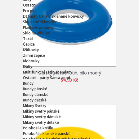
Ostatní
Pro pití
Džbánky karafy skleněné konvičky
Skleněné skleničky
Plastové pohárky
Sklo na alkohol
Textil
Čepice
Kšiltovky
Zimní čepice
Klobouky
Kšilty
Multifunkční šátky (bandany)
Dětský plovací kruh, bílo modrý
Ostatní - párty Santa apod.
54,93 Kč
Bundy
Bundy pánské
Bundy dámské
Bundy dětské
Mikiny Svetry
Mikiny svetry pánské
Mikiny svetry dámské
Mikiny svetry dětské
Polokošile košile
Polokošile klasické pánské